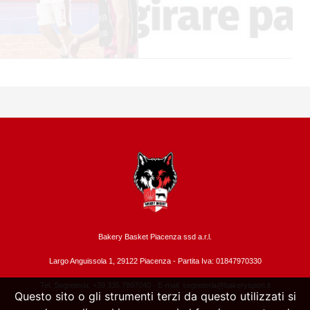
Bakery Basket Piacenza ssd a.r.l.
Largo Anguissola 1, 29122 Piacenza -
Partita Iva: 01847970330
Tel. Segreteria: +39 335.7897040 - E-mail:
segreteria@bakerysport.it
Questo sito o gli strumenti terzi da questo utilizzati si