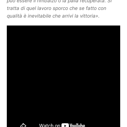
può essere il rimbalzo o la palla recuperata. Si
tratta di quel lavoro sporco che se fatto con
qualità è inevitabile che arrivi la vittoria»
.