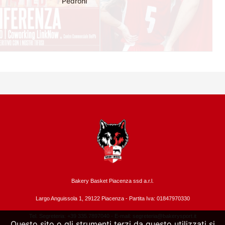
Pedroni
Bakery Basket Piacenza ssd a.r.l.
Largo Anguissola 1, 29122 Piacenza -
Partita Iva: 01847970330
Tel. Segreteria: +39 335.7897040 - E-mail:
segreteria@bakerysport.it
Questo sito o gli strumenti terzi da questo utilizzati si