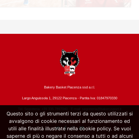
Bakery Basket Piacenza ssd a.r.l.
Largo Anguissola 1, 29122 Piacenza -
Partita Iva: 01847970330
Tel. Segreteria: +39 335.7897040 - E-mail:
segreteria@bakerysport.it
Questo sito o gli strumenti terzi da questo utilizzati si
avvalgono di cookie necessari al funzionamento ed
utili alle finalità illustrate nella cookie policy. Se vuoi
saperne di più o negare il consenso a tutti o ad alcuni