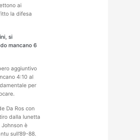
ettono ai
itto la difesa
i, si
ando mancano 6
ibero aggiuntivo
ncano 4:10 al
ndamentale per
ocare.
nde Da Ros con
iro dalla lunetta
te Johnson è
ntu sull’89-88.