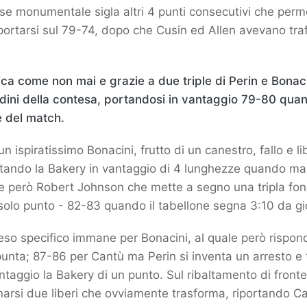
e monumentale sigla altri 4 punti consecutivi che perm
iportarsi sul 79-74, dopo che Cusin ed Allen avevano traf
ca come non mai e grazie a due triple di Perin e Bonacin
edini della contesa, portandosi in vantaggio 79-80 qu
e del match.
i un ispiratissimo Bonacini, frutto di un canestro, fallo e l
rtando la Bakery in vantaggio di 4 lunghezze quando ma
ede però Robert Johnson che mette a segno una tripla fo
 solo punto - 82-83 quando il tabellone segna 3:10 da gi
 peso specifico immane per Bonacini, al quale però rispo
 punta; 87-86 per Cantù ma Perin si inventa un arresto e t
antaggio la Bakery di un punto. Sul ribaltamento di fron
rsi due liberi che ovviamente trasforma, riportando Ca