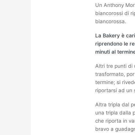
Un Anthony Mors
biancorossi di r
biancorossa.
La Bakery è cari
riprendono le r
minuti al termin
Altri tre punti d
trasformato, po
termine; si riv
riportarsi ad un
Altra tripla dal
una tripla dalla
che riporta in v
bravo a guadagna