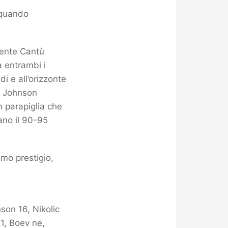
 quando
uente Cantù
 entrambi i
i e all’orizzonte
a. Johnson
n parapiglia che
lano il 90-95
emo prestigio,
son 16, Nikolic
21, Boev ne,