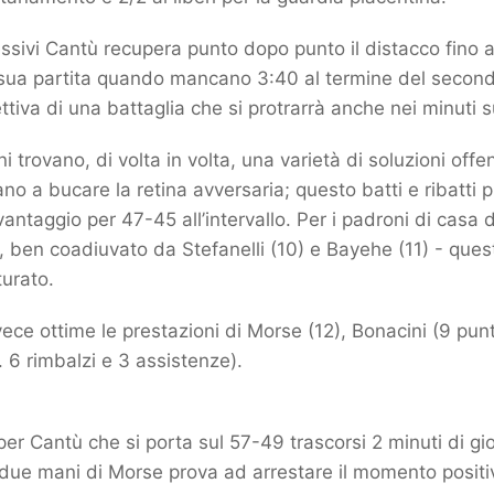
ssivi Cantù recupera punto dopo punto il distacco fino a 
 sua partita quando mancano 3:40 al termine del second
ttiva di una battaglia che si protrarrà anche nei minuti s
 trovano, di volta in volta, una varietà di soluzioni off
ano a bucare la retina avversaria; questo batti e ribatti
 vantaggio per 47-45 all’intervallo. Per i padroni di casa
), ben coadiuvato da Stefanelli (10) e Bayehe (11) - ques
turato.
vece ottime le prestazioni di Morse (12), Bonacini (9 punt
. 6 rimbalzi e 3 assistenze).
per Cantù che si porta sul 57-49 trascorsi 2 minuti di gi
due mani di Morse prova ad arrestare il momento positi