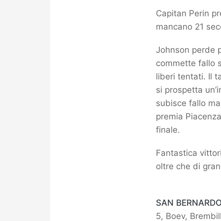
Capitan Perin p
mancano 21 seco
Johnson perde p
commette fallo 
liberi tentati. 
si prospetta un’i
subisce fallo ma
premia Piacenza; 
finale.
Fantastica vitto
oltre che di gra
SAN BERNARDO
5, Boev, Brembil