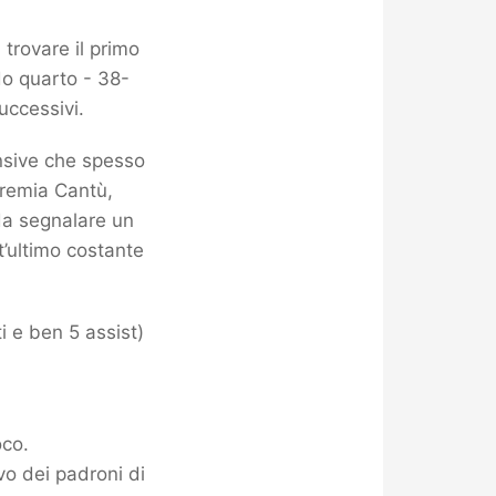
trovare il primo
o quarto - 38-
uccessivi.
ensive che spesso
 premia Cantù,
 da segnalare un
t’ultimo costante
i e ben 5 assist)
oco.
vo dei padroni di