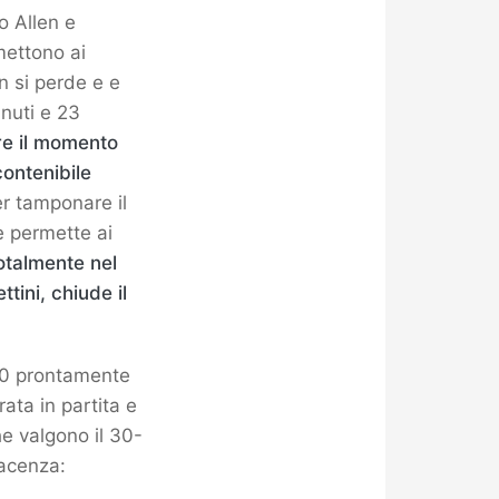
o Allen e
mettono ai
n si perde e e
inuti e 23
re il momento
contenibile
r tamponare il
e permette ai
otalmente nel
tini, chiude il
4-0 prontamente
ata in partita e
he valgono il 30-
iacenza: