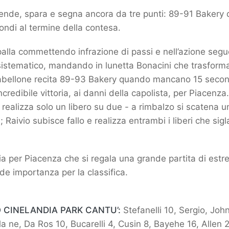
rende, spara e segna ancora da tre punti: 89-91 Bakery
ndi al termine della contesa.
alla commettendo infrazione di passi e nell’azione seg
sistematico, mandando in lunetta Bonacini che trasforma
Il tabellone recita 89-93 Bakery quando mancano 15 second
ncredibile vittoria, ai danni della capolista, per Piacenz
 realizza solo un libero su due - a rimbalzo si scatena u
Raivio subisce fallo e realizza entrambi i liberi che sig
ria per Piacenza che si regala una grande partita di estr
nde importanza per la classifica.
 CINELANDIA PARK CANTU’:
Stefanelli 10, Sergio, John
la ne, Da Ros 10, Bucarelli 4, Cusin 8, Bayehe 16, Allen 