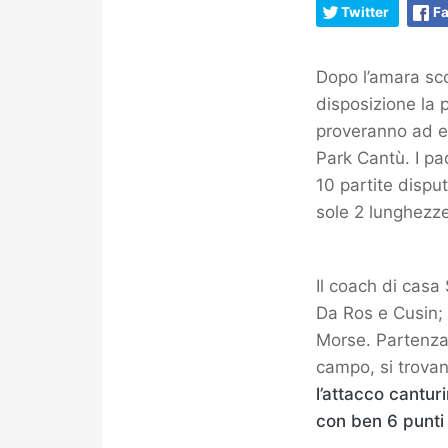
Twitter
F
Dopo l’amara sco
disposizione la pa
proveranno ad e
Park Cantù. I pad
10 partite dispu
sole 2 lunghezze
Il coach di casa
Da Ros e Cusin; 
Morse. Partenza
campo, si trovan
l’attacco cantu
con ben 6 punti