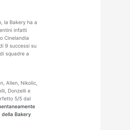
o, la Bakery ha a
ntini infatti
o Cinelandia
 di 9 successi su
 di squadre a
, Allen, Nikolic,
li, Donzelli e
fetto 5/5 dal
mentaneamente
 della Bakery