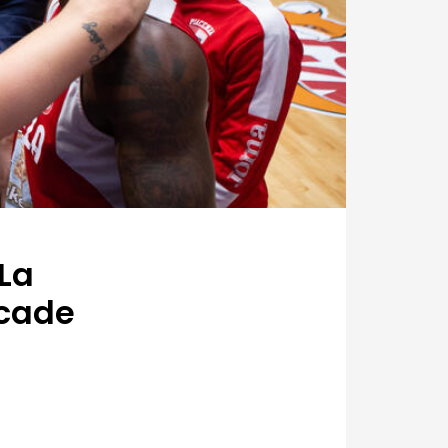
La
 cade