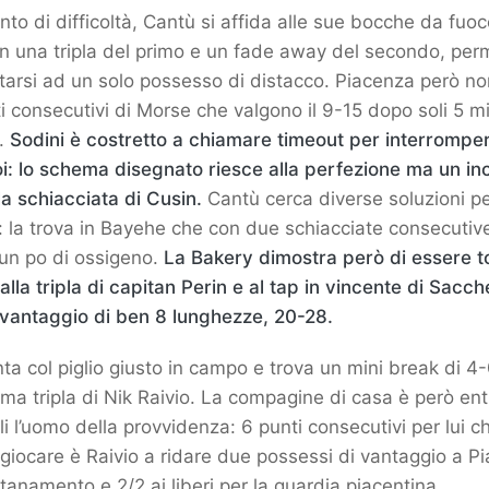
o di difficoltà, Cantù si affida alle sue bocche da fuoc
n una tripla del primo e un fade away del secondo, per
ortarsi ad un solo possesso di distacco. Piacenza però no
ti consecutivi di Morse che valgono il 9-15 dopo soli 5 m
o.
Sodini è costretto a chiamare timeout per interrompe
i: lo schema disegnato riesce alla perfezione ma un in
a schiacciata di Cusin.
Cantù cerca diverse soluzioni pe
 la trova in Bayehe che con due schiacciate consecutiv
e un po di ossigeno.
La Bakery dimostra però di essere t
lla tripla di capitan Perin e al tap in vincente di Sacchet
 vantaggio di ben 8 lunghezze, 20-28.
nta col piglio giusto in campo e trova un mini break di 
ima tripla di Nik Raivio. La compagine di casa è però entr
li l’uomo della provvidenza: 6 punti consecutivi per lui c
giocare è Raivio a ridare due possessi di vantaggio a P
ntanamento e 2/2 ai liberi per la guardia piacentina.