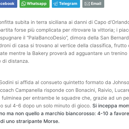
acebook
Whatsapp
Telegram
Email
nfitta subita in terra siciliana ai danni di Capo d’Orland
rtita forse più complicata per ritrovare la vittoria; i piace
spugnare il “PalaBancoDesio”, dimora della San Bernard
roni di casa si trovano al vertice della classifica, frutto
tate mentre la Bakery proverà ad agguantare un trenino
 di distanza.
 Sodini si affida al consueto quintetto formato da Johnson
coach Campanella risponde con Bonacini, Raivio, Lucarel
 fulminea per entrambe le squadre che, grazie ad un per
o sul 4-6 dopo un solo minuto di gioco.
Si inceppa mo
rino ma non quello a marchio biancorosso: 4-10 a favore
 di uno straripante Morse.