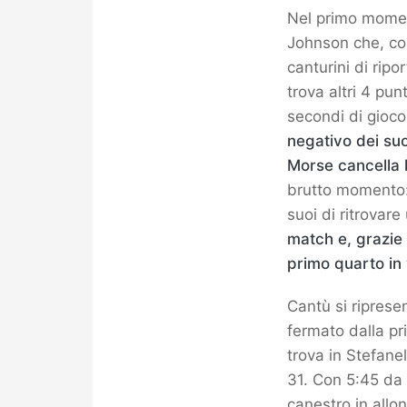
Nel primo moment
Johnson che, co
canturini di rip
trova altri 4 pun
secondi di gioc
negativo dei suo
Morse cancella l
brutto momento:
suoi di ritrovar
match e, grazie a
primo quarto in
Cantù si riprese
fermato dalla pr
trova in Stefanel
31. Con 5:45 da 
canestro in allo