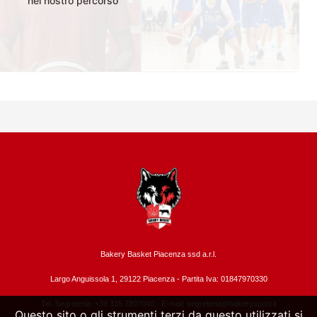
nel nostro percorso"
Bakery Basket Piacenza ssd a.r.l.
Largo Anguissola 1, 29122 Piacenza -
Partita Iva: 01847970330
Tel. Segreteria: +39 335.7897040 - E-mail:
segreteria@bakerysport.it
Questo sito o gli strumenti terzi da questo utilizzati si