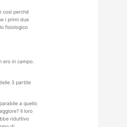
re così perché
e i primi due
o fisiologico
on ero in campo.
delle 3 partite
parabile a quello
aggiore? Il loro
bbe riduttivo
ismo di