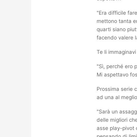
"Era difficile fa
mettono tanta en
quarti siano piut
facendo valere l
Te li immaginavi
"Sì, perché ero 
Mi aspettavo fos
Prossima serie co
ad una al meglio 
"Sarà un assaggio
delle migliori ch
asse play-pivot 
pensando di limi