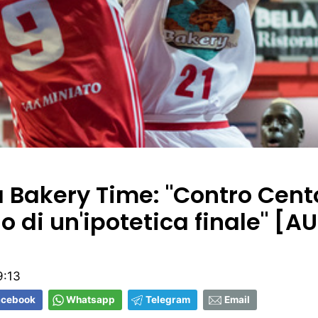
a Bakery Time: "Contro Cent
 di un'ipotetica finale" [A
9:13
acebook
Whatsapp
Telegram
Email