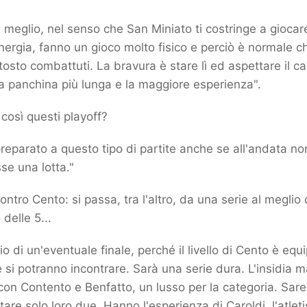
re meglio, nel senso che San Miniato ti costringe a gioca
ergia, fanno un gioco molto fisico e perciò è normale ch
tosto combattuti. La bravura è stare lì ed aspettare il cal
a panchina più lunga e la maggiore esperienza".
 così questi playoff?
preparato a questo tipo di partite anche se all'andata n
se una lotta."
ntro Cento: si passa, tra l'altro, da una serie al meglio 
delle 5...
 di un'eventuale finale, perché il livello di Cento è equi
e si potranno incontrare. Sarà una serie dura. L'insidia m
con Contento e Benfatto, un lusso per la categoria. Sare
tare solo loro due. Hanno l'esperienza di Caroldi, l'atlet