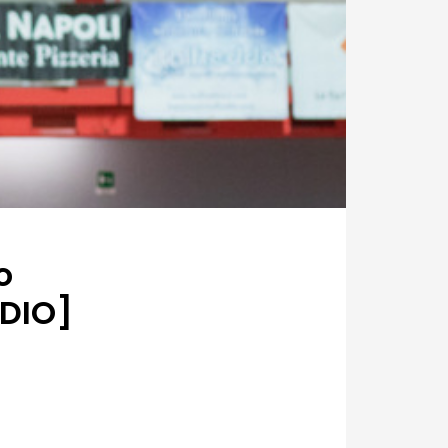
o
UDIO]