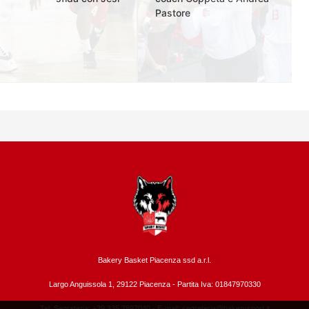
Pastore
Bakery Basket Piacenza ssd a.r.l.
Largo Anguissola 1, 29122 Piacenza -
Partita Iva: 01847970330
Tel. Segreteria: +39 335.7897040 - E-mail:
segreteria@bakerysport.it