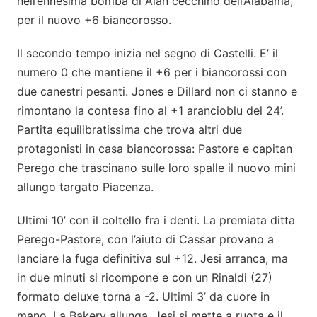
nell’ennesima bomba di Alan cecchino dell’Alabama,
per il nuovo +6 biancorosso.
Il secondo tempo inizia nel segno di Castelli. E’ il
numero 0 che mantiene il +6 per i biancorossi con
due canestri pesanti. Jones e Dillard non ci stanno e
rimontano la contesa fino al +1 arancioblu del 24’.
Partita equilibratissima che trova altri due
protagonisti in casa biancorossa: Pastore e capitan
Perego che trascinano sulle loro spalle il nuovo mini
allungo targato Piacenza.
Ultimi 10’ con il coltello fra i denti. La premiata ditta
Perego-Pastore, con l’aiuto di Cassar provano a
lanciare la fuga definitiva sul +12. Jesi arranca, ma
in due minuti si ricompone e con un Rinaldi (27)
formato deluxe torna a -2. Ultimi 3’ da cuore in
mano. La Bakery allunga, Jesi si mette a ruota e il