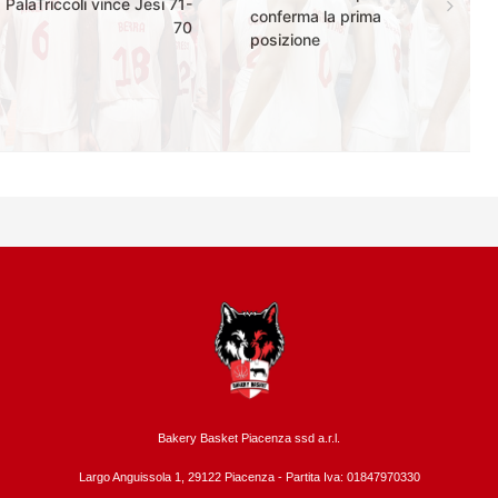
PalaTriccoli vince Jesi 71-
conferma la prima
70
posizione
Bakery Basket Piacenza ssd a.r.l.
Largo Anguissola 1, 29122 Piacenza -
Partita Iva: 01847970330