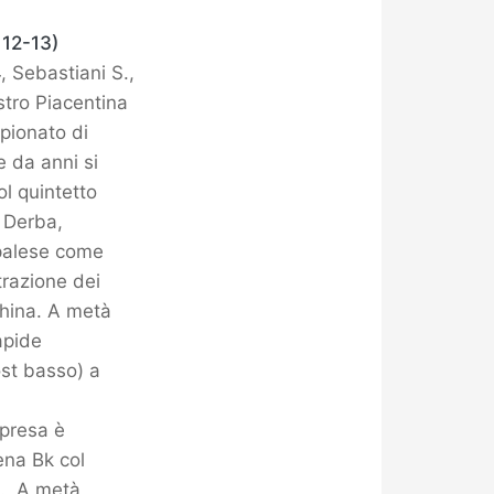
12-13)
4, Sebastiani S.,
stro Piacentina
mpionato di
e da anni si
ol quintetto
y Derba,
 palese come
trazione dei
china. A metà
apide
ost basso) a
ipresa è
ena Bk col
i. A metà