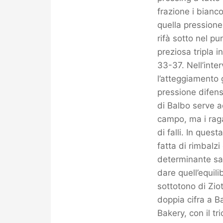
frazione i bianc
quella pressione
rifà sotto nel p
preziosa tripla i
33-37. Nell’inter
l’atteggiamento 
pressione difens
di Balbo serve a
campo, ma i raga
di falli. In ques
fatta di rimbalzi
determinante sar
dare quell’equil
sottotono di Ziot
doppia cifra a B
Bakery, con il tr