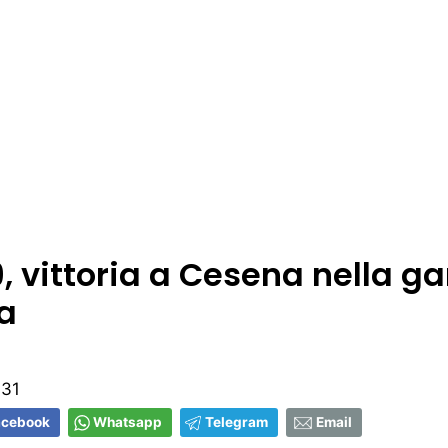
, vittoria a Cesena nella ga
a
:31
acebook
Whatsapp
Telegram
Email