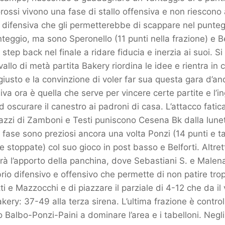
orossi vivono una fase di stallo offensiva e non riescon
 difensiva che gli permetterebbe di scappare nel punteg
unteggio, ma sono Speronello (11 punti nella frazione) e B
n step back nel finale a ridare fiducia e inerzia ai suoi. Si
vallo di metà partita Bakery riordina le idee e rientra i
giusto e la convinzione di voler far sua questa gara d’an
iva ora è quella che serve per vincere certe partite e l’
d oscurare il canestro ai padroni di casa. L’attacco fati
zzi di Zamboni e Testi puniscono Cesena Bk dalla lunet
ta fase sono preziosi ancora una volta Ponzi (14 punti e 
 e stoppate) col suo gioco in post basso e Belforti. Altre
à l’apporto della panchina, dove Sebastiani S. e Malen
ibrio difensivo e offensivo che permette di non patire tro
ti e Mazzocchi e di piazzare il parziale di 4-12 che da il
akery: 37-49 alla terza sirena. L’ultima frazione è contro
io Balbo-Ponzi-Paini a dominare l’area e i tabelloni. Negli 