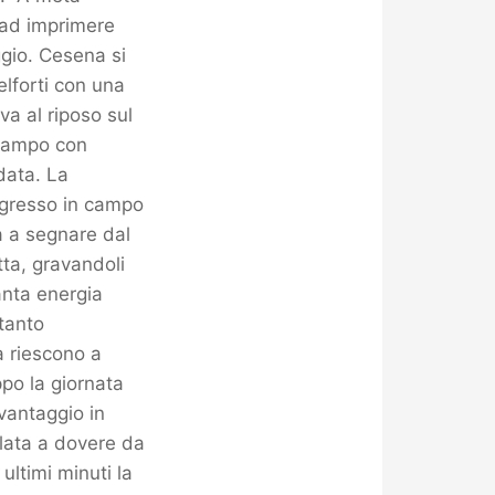
o ad imprimere
gio. Cesena si
elforti con una
 va al riposo sul
n campo con
data. La
ingresso in campo
ca a segnare dal
ta, gravandoli
tanta energia
ttanto
a riescono a
ppo la giornata
 vantaggio in
llata a dovere da
ultimi minuti la