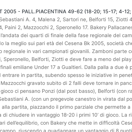
2005 - PALL.PIACENTINA 49-62 (18-20; 15-17; 4-12; 
 Sebastiani A. 4, Malena 2, Sartori ne, Belforti 15, Ziotti 
4, Paini 2, Mazzocchi 2, Speronello 17. Bakery Pallacane
l’andata dei quarti di finale della fase regionale del ca
o la meglio sui pari età del Cesena Bk 2005, società ch
lo regionale in vari campionati giovanili. Zamboni parte c
, Speronello, Belforti, Ziotti e deve fare a meno del pla
finali emiliane Under 17 a Gualtieri. Dalla palla a due è
d entrare in partita, subendo spesso le iniziative in pene
 Mazzocchi gravato subito di 2 falli deve tornare in pan
i gioco ci pensano Ponzi (dal post basso), Belforti (con r
Sebastiani A. (con un pregevole canestro in virata dal p
alla partita, piazzando il primo parziale che permette a
 di chiudere in vantaggio 18-20 i primi 10’ di gioco. La r
ri dell’equilibrio, con Bakery che mette in difficoltà Ces
o campo, riuscendo a guadagnare un vantaggio di 8 punt