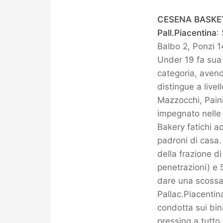
CESENA BASKET 
Pall.Piacentina
:
Balbo 2, Ponzi 1
Under 19 fa sua 
categoria, avend
distingue a livel
Mazzocchi, Paini
impegnato nelle 
Bakery fatichi a
padroni di casa.
della frazione d
penetrazioni) e 
dare una scossa 
Pallac.Piacentina
condotta sui bina
pressing a tutt