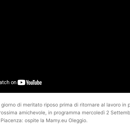
giorno di meritato riposo prima di ritornare al lavoro in 
 prossima amichevole, in programma mercoledì 2 Settembr
 Piacenza: ospite la Mamy.eu Oleggio.