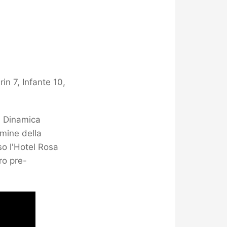
in 7, Infante 10,
a Dinamica
rmine della
so l'Hotel Rosa
ro pre-