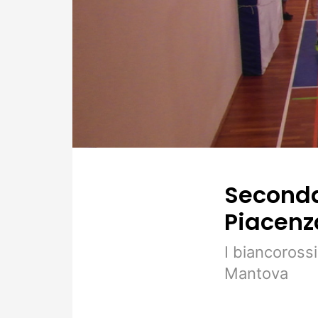
Seconda
Piacenz
I biancoross
Mantova