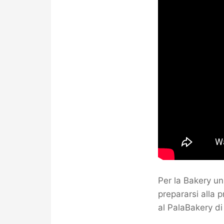
Per la Bakery un 
prepararsi alla
al PalaBakery di