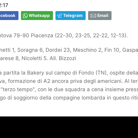
2:17
acebook
Whatsapp
Telegram
Email
tova 79-90 Piacenza (22-30, 23-25, 22-22, 12-13).
tti 1, Soragna 6, Dordei 23, Meschino 2, Fin 10, Gaspar
rese 8, Nicoletti 5. All. Bizzozi
partita la Bakery sul campo di Fondo (TN), ospite dell
a, formazione di A2 ancora priva degli americani.
Al te
l "terzo tempo", con le due squadra a cena insieme pres
go di soggiorno della compagine lombarda in questo riti