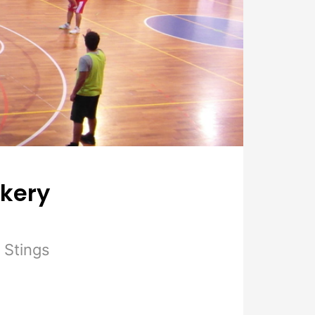
akery
 Stings