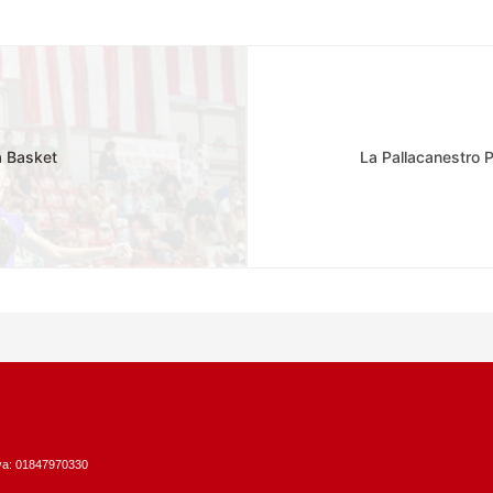
a Basket
La Pallacanestro 
Iva: 01847970330