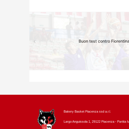
Buon test contro Fiorentin
Bakery Basket Piacenza ssd a.r.l.
Largo Anguissola 1, 29122 Piacenza -
Partita 