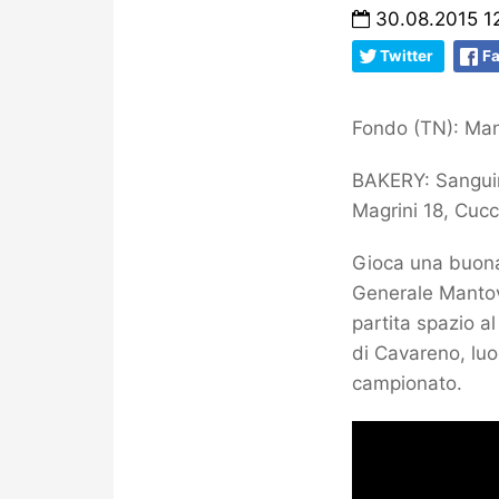
30.08.2015 1
Twitter
F
Fondo (TN): Man
BAKERY: Sanguine
Magrini 18, Cucca
Gioca una buona 
Generale Mantov
partita spazio a
di Cavareno, luo
campionato.