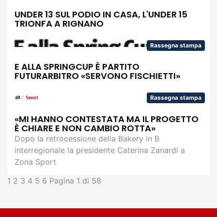
UNDER 13 SUL PODIO IN CASA, L'UNDER 15
TRIONFA A RIGNANO
Rassegna stampa
E ALLA SPRINGCUP È PARTITO
FUTURARBITRO «SERVONO FISCHIETTI»
Rassegna stampa
«MI HANNO CONTESTATA MA IL PROGETTO
È CHIARE E NON CAMBIO ROTTA»
Dopo la retrocessione della Bakery in B
interregionale la presidente Caterina Zanardi a
Zona Sport
1
2
3
4
5
6
Pagina 1 di 58