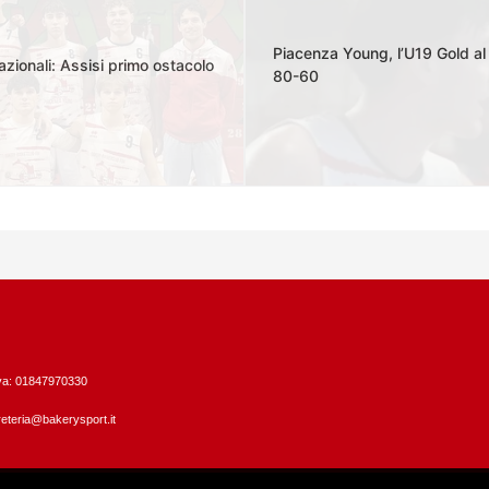
Piacenza Young, l’U19 Gold al 
zionali: Assisi primo ostacolo
80-60
Iva: 01847970330
eteria@bakerysport.it