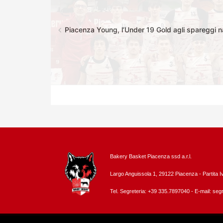
Piacenza Young, l’Under 19 Gold agli spareggi na
Bakery Basket Piacenza ssd a.r.l.
Largo Anguissola 1, 29122 Piacenza -
Partita 
Tel. Segreteria: +39 335.7897040 - E-mail:
segr