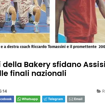
i della Bakery sfidano Assis
lle finali nazionali
5:14
R
acebook
Whatsapp
Telegram
Email