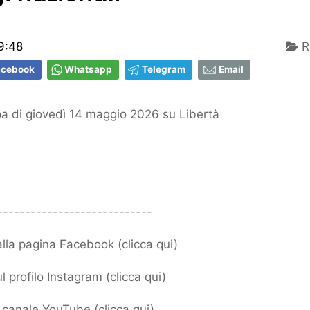
9:48
R
acebook
Whatsapp
Telegram
Email
 di giovedì 14 maggio 2026 su Libertà
----------------------------
 alla pagina Facebook (
clicca qui
)
l profilo Instagram (
clicca qui
)
ro canale YouTube (
clicca qui
)