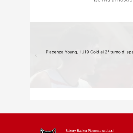
Piacenza Young, l’U19 Gold al 2° turno di spa
Bakery Basket Piacenza ssd a.r.l.