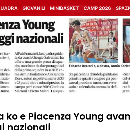
QUADRA
GIOVANILI
MINIBASKET
CAMP 2026
SPAZ
va ko e Piacenza Young avant
i nazionali