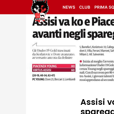
NEWS
CLUB
PRIMA S
Assisi 
sparegg