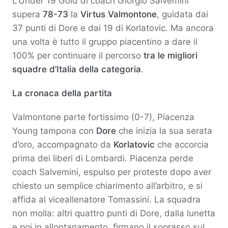
L’Under 19 Gold di coach Giorgio Salvemini
supera
78-73
la
Virtus Valmontone
, guidata dai
37 punti di Dore e dai 19 di Korlatovic. Ma ancora
una volta è tutto il gruppo piacentino a dare il
100% per continuare il percorso
tra le migliori
squadre d’Italia della categoria
.
La cronaca della partita
Valmontone parte fortissimo (0-7), Piacenza
Young tampona con
Dore
che inizia la sua serata
d’oro, accompagnato da
Korlatovic
che accorcia
prima dei liberi di Lombardi. Piacenza perde
coach Salvemini, espulso per proteste dopo aver
chiesto un semplice chiarimento all’arbitro, e si
affida al viceallenatore Tomassini. La squadra
non molla: altri quattro punti di Dore, dalla lunetta
e poi in allontanamento, firmano il soprasso sul