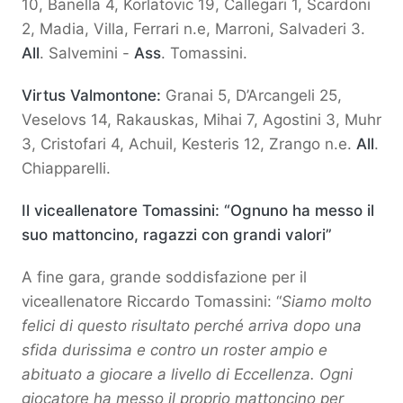
10, Banella 4, Korlatovic 19, Callegari 1, Scardoni
2, Madia, Villa, Ferrari n.e, Marroni, Salvaderi 3.
All
. Salvemini -
Ass
. Tomassini.
Virtus Valmontone:
Granai 5, D’Arcangeli 25,
Veselovs 14, Rakauskas, Mihai 7, Agostini 3, Muhr
3, Cristofari 4, Achuil, Kesteris 12, Zrango n.e.
All
.
Chiapparelli.
Il viceallenatore Tomassini: “Ognuno ha messo il
suo mattoncino, ragazzi con grandi valori”
A fine gara, grande soddisfazione per il
viceallenatore Riccardo Tomassini: “
Siamo molto
felici di questo risultato perché arriva dopo una
sfida durissima e contro un roster ampio e
abituato a giocare a livello di Eccellenza. Ogni
giocatore ha messo il proprio mattoncino per