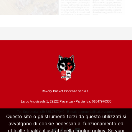
Bakery Basket Piacenza ssd a.r.l.
Largo Anguissola 1, 29122 Piacenza -
Partita Iva: 01847970330
Tel. Segreteria: +39 335.7897040 - E-mail:
segreteria@bakerysport.it
Questo sito o gli strumenti terzi da questo utilizzati si
avvalgono di cookie necessari al funzionamento ed
utili alle finalità illustrate nella cookie policy. Se vuoi