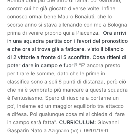
Rombaldoni più che altro di fama, poi Garofalo,
contro cui ho già giocato diverse volte. Infine
conosco ormai bene Mauro Bonaiuti, che lo
scorso anno si stava allenando con me a Bologna
prima di venire proprio qui a Piacenza."
Ora arrivi
in una squadra partita con i favori del pronostico
e che ora si trova già a faticare, visto il bilancio
di 2 vittorie a fronte di 5 sconfitte. Cosa ritieni di
poter dare in campo e fuori?
"E' ancora presto
per tirare le somme, dato che le prime in
classifica sono a soli 6 punti di distanza, però ciò
che mi è sembrato più mancare a questa squadra
è l'entusiasmo. Spero di riuscire a portarne un
po', insieme ad un maggior equilibrio tra attacco
e difesa. Poi qualunque cosa mi si chieda di fare
in campo sarà fatta".
CURRICULUM:
Giovanni
Gasparin Nato a
Azignano (Vi) il 09/01/1991