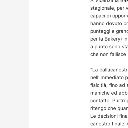
A Vicenza la Bak
stagionale, per 
capaci di opporre
hanno dovuto pre
punteggi e grande
per la Bakery) i
a punto sono sta
che non fallisce 
"La pallacanestr
nell'immediato p
fisicitià, fino a
maniche ed abbia
contatto. Purtro
ritengo che qua
Le decisioni fina
canestro finale,