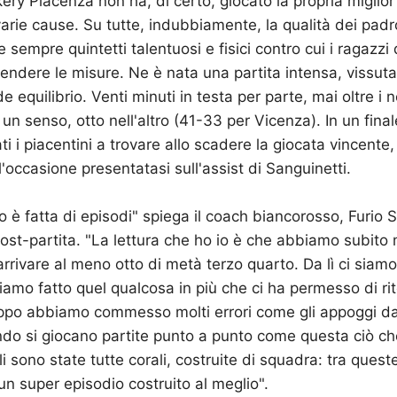
ery Piacenza non ha, di certo, giocato la propria miglior
varie cause. Su tutte, indubbiamente, la qualità dei padr
 sempre quintetti talentuosi e fisici contro cui i ragazzi
ndere le misure. Ne è nata una partita intensa, vissuta
 equilibrio. Venti minuti in testa per parte, mai oltre i 
n un
senso, otto nell'altro (41-33 per Vicenza). In un fina
ti i piacentini a trovare allo scadere la giocata vincent
l'occasione presentatasi sull'assist di Sanguinetti.
o è fatta di episodi" spiega il coach biancorosso, Furio S
ost-partita. "La lettura che ho io è che abbiamo subito m
d arrivare al meno otto di metà terzo quarto. Da lì ci siam
mo fatto quel qualcosa in più che ci ha permesso di ri
ppo abbiamo commesso molti errori come gli appoggi da 
ndo si giocano partite punto a punto come questa ciò c
li sono state tutte corali, costruite di squadra: tra quest
 un super episodio costruito al meglio".