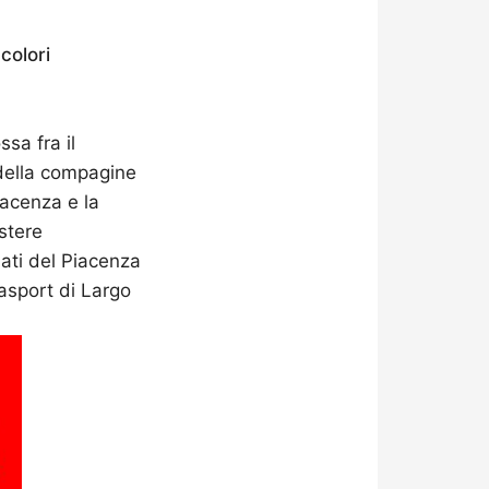
colori
sa fra il
 della compagine
iacenza e la
stere
nati del Piacenza
asport di Largo