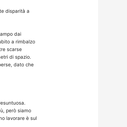
te disparità a
 campo dai
ubito a rimbalzo
tre scarse
etri di spazio.
perse, dato che
presuntuosa.
iù, però siamo
mo lavorare è sul