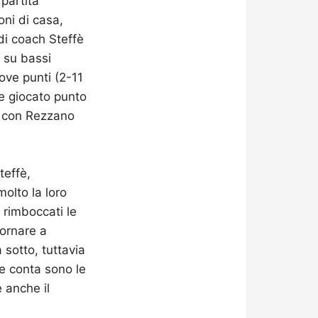
 partita
oni di casa,
 di coach Steffè
 su bassi
nove punti (2-11
le giocato punto
e, con Rezzano
teffè,
olto la loro
o rimboccati le
tornare a
sotto, tuttavia
he conta sono le
e anche il