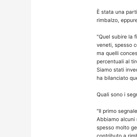
È stata una part
rimbalzo, eppure
"Quel subire la 
veneti, spesso c
ma quelli conces
percentuali al ti
Siamo stati inve
ha bilanciato que
Quali sono i seg
"Il primo segnal
Abbiamo alcuni 
spesso molto gen
contributo a rim