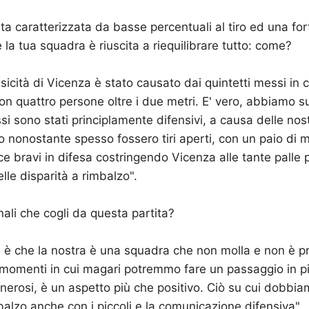
ita caratterizzata da basse percentuali al tiro ed una for
 la tua squadra è riuscita a riequilibrare tutto: come?
fisicità di Vicenza è stato causato dai quintetti messi in
on quattro persone oltre i due metri. E' vero, abbiamo s
si sono stati principlamente difensivi, a causa delle nos
ro nonostante spesso fossero tiri aperti, con un paio di m
ce bravi in difesa costringendo Vicenza alle tante palle 
lle disparità a rimbalzo".
nali che cogli da questa partita?
e è che la nostra è una squadra che non molla e non è 
momenti in cui magari potremmo fare un passaggio in p
erosi, è un aspetto più che positivo. Ciò su cui dobbia
balzo anche con i piccoli e la comunicazione difensiva".