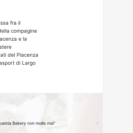
sa fra il
 della compagine
iacenza e la
stere
nati del Piacenza
asport di Largo
Questa Bakery non molla mai"