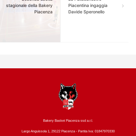
stagionale della Bakery
Piacentina ingaggia
Piacenza
Davide Speronello
Bakery Basket Piacenza ssd a.r.l.
Largo Anguissola 1, 29122 Piacenza -
Partita Iva: 01847970330