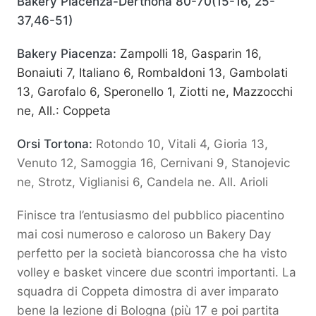
Bakery Piacenza-Derthona 80-70
(15-16, 25-
37,46-51)
Bakery Piacenza:
Zampolli 18, Gasparin 16,
Bonaiuti 7, Italiano 6, Rombaldoni 13, Gambolati
13, Garofalo 6, Speronello 1, Ziotti ne, Mazzocchi
ne, All.: Coppeta
Orsi Tortona:
Rotondo 10, Vitali 4, Gioria 13,
Venuto 12, Samoggia 16, Cernivani 9, Stanojevic
ne, Strotz, Viglianisi 6, Candela ne. All. Arioli
Finisce tra l’entusiasmo del pubblico piacentino
mai cosi numeroso e caloroso un Bakery Day
perfetto per la società biancorossa che ha visto
volley e basket vincere due scontri importanti. La
squadra di Coppeta dimostra di aver imparato
bene la lezione di Bologna (più 17 e poi partita