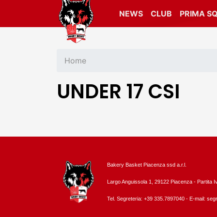
NEWS
CLUB
PRIMA S
Home
UNDER 17 CSI
Bakery Basket Piacenza ssd a.r.l.
Largo Anguissola 1, 29122 Piacenza -
Partita 
Tel. Segreteria: +39 335.7897040 - E-mail:
segr