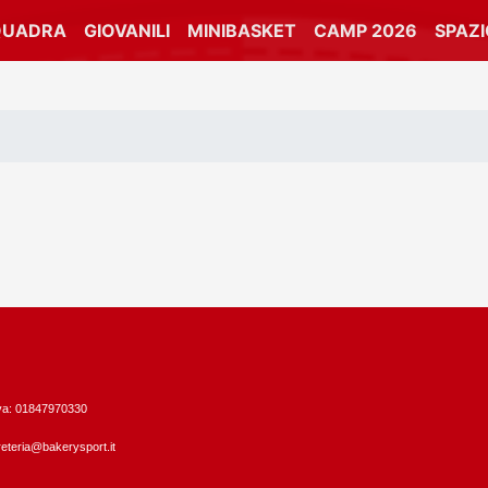
QUADRA
GIOVANILI
MINIBASKET
CAMP 2026
SPAZ
Iva: 01847970330
eteria@bakerysport.it