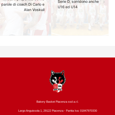
Serie D, sorridono anche
parole di coach Di Carlo e
U16 ed U14
Alan Voskuil
Bakery Basket Piacenza ssd a.r.l.
Largo Anguissola 1, 29122 Piacenza -
Partita Iva: 01847970330