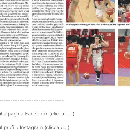
----------------------------
 alla pagina Facebook (
clicca qui
)
l profilo Instagram (
clicca qui
)