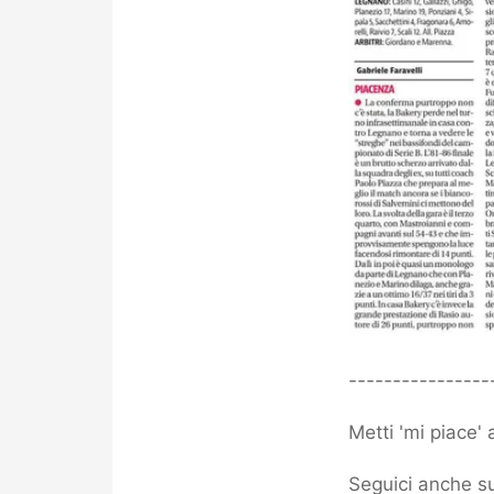
----------------
Metti 'mi piace'
Seguici anche su