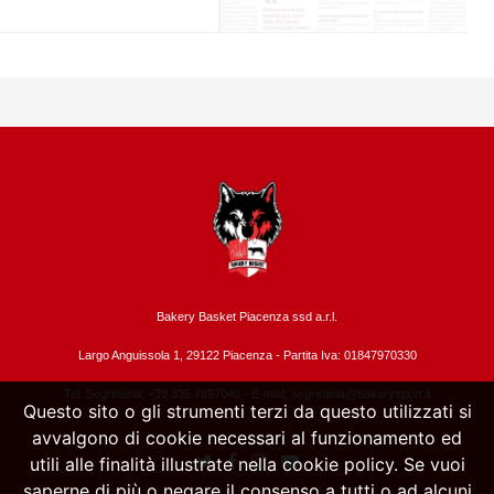
Bakery Basket Piacenza ssd a.r.l.
Largo Anguissola 1, 29122 Piacenza -
Partita Iva: 01847970330
Tel. Segreteria: +39 335.7897040 - E-mail:
segreteria@bakerysport.it
Questo sito o gli strumenti terzi da questo utilizzati si
avvalgono di cookie necessari al funzionamento ed
utili alle finalità illustrate nella cookie policy. Se vuoi
saperne di più o negare il consenso a tutti o ad alcuni