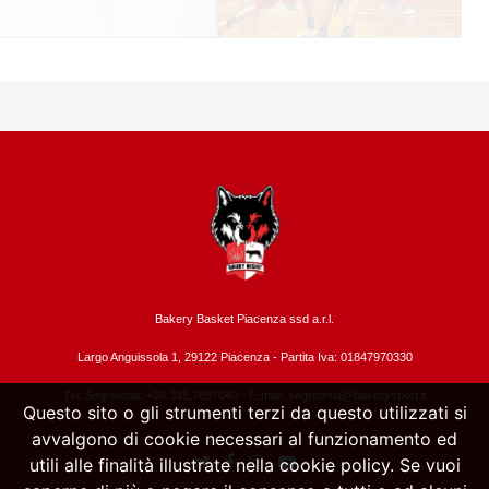
Bakery Basket Piacenza ssd a.r.l.
Largo Anguissola 1, 29122 Piacenza -
Partita Iva: 01847970330
Tel. Segreteria: +39 335.7897040 - E-mail:
segreteria@bakerysport.it
Questo sito o gli strumenti terzi da questo utilizzati si
avvalgono di cookie necessari al funzionamento ed
utili alle finalità illustrate nella cookie policy. Se vuoi