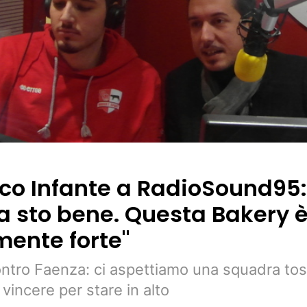
co Infante a RadioSound95:
a sto bene. Questa Bakery 
ente forte"
tro Faenza: ci aspettiamo una squadra tost
vincere per stare in alto