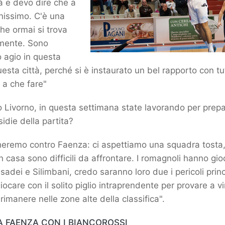
à e devo dire che a
nissimo. C'è una
che ormai si trova
mente. Sono
 agio in questa
esta città, perché si è instaurato un bel rapporto con tu
 a che fare"
lo Livorno, in questa settimana state lavorando per prep
sidie della partita?
eremo contro Faenza: ci aspettiamo una squadra tosta
 casa sono difficili da affrontare. I romagnoli hanno gio
adei e Silimbani, credo saranno loro due i pericoli princ
ocare con il solito piglio intraprendente per provare a 
rimanere nelle zone alte della classifica".
A FAENZA CON I BIANCOROSSI