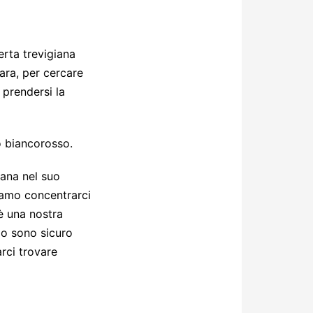
erta trevigiana
rara, per cercare
 prendersi la
o biancorosso.
mana nel suo
siamo concentrarci
 è una nostra
mo sono sicuro
rci trovare