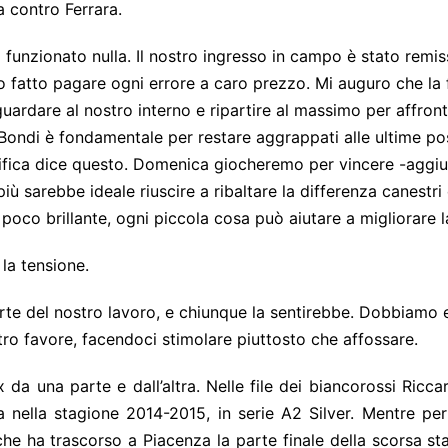
da contro Ferrara.
funzionato nulla. Il nostro ingresso in campo è stato remiss
o fatto pagare ogni errore a caro prezzo. Mi auguro che la 
 guardare al nostro interno e ripartire al massimo per affron
 Bondi è fondamentale per restare aggrappati alle ultime pos
sifica dice questo. Domenica giocheremo per vincere -aggiu
più sarebbe ideale riuscire a ribaltare la differenza canestri 
co brillante, ogni piccola cosa può aiutare a migliorare la
la tensione.
rte del nostro lavoro, e chiunque la sentirebbe. Dobbiamo es
stro favore, facendoci stimolare piuttosto che affossare.
 da una parte e dall’altra. Nelle file dei biancorossi Ricca
 nella stagione 2014-2015, in serie A2 Silver. Mentre per 
che ha trascorso a Piacenza la parte finale della scorsa stag