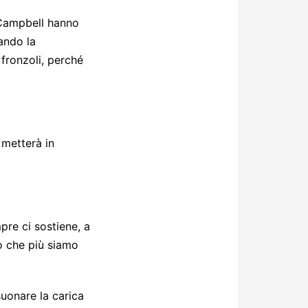
i Campbell hanno
vando la
 fronzoli, perché
 metterà in
pre ci sostiene, a
to che più siamo
uonare la carica