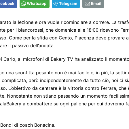
acebook
Whatsapp
Telegram
Email
rato la lezione e ora vuole ricominciare a correre. La trasf
ante per i biancorossi, che domenica alle 18:00 ricevono Fer
sso. Come per la sfida con Cento, Piacenza deve provare a
tare il passivo dell’andata.
 Carlo, ai microfoni di Bakery TV ha analizzato il moment
o una sconfitta pesante non è mai facile e, in più, la setti
ta complicata, però indipendentemente da tutto ciò, noi ci 
sso. L’obiettivo da centrare è la vittoria contro Ferrara, che
nte. Nonostante non stiano passando un momento facilissi
PalaBakery a combattere su ogni pallone per cui dovremo fa
 Bondi di coach Bonacina.