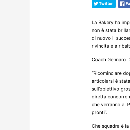
Twitter
F
La Bakery ha impa
non è stata brill
di nuovo il succe
rivincita e a ribal
Coach Gennaro Di
“
Ricominciare dop
articolarsi è sta
sull’obiettivo gro
diretta concorre
che verranno al 
pronti”.
Che squadra è la