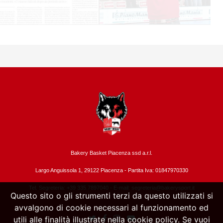
Bakery Basket Piacenza ssd a.r.l.
Largo Anguissola 1, 29122 Piacenza -
Partita Iva: 01847970330
Tel. Segreteria: +39 335.7897040 - E-mail:
segreteria@bakerysport.it
Questo sito o gli strumenti terzi da questo utilizzati si
avvalgono di cookie necessari al funzionamento ed
utili alle finalità illustrate nella cookie policy. Se vuoi