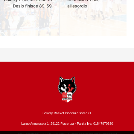
Desio finisce 89-59
all'esordio
Bakery Basket Piacenza ssd a.r.l.
Largo Anguissola 1, 29122 Piacenza -
Partita Iva: 01847970330
Tel. Segreteria: +39 335.7897040 - E-mail:
segreteria@bakerysport.it