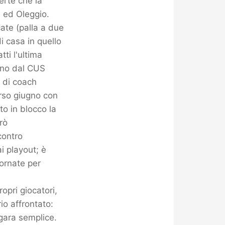
erte che la
 ed Oleggio.
ate (palla a due
i casa in quello
tti l'ultima
iano dal CUS
ù di coach
orso giugno con
to in blocco la
rò
contro
i playout; è
iornate per
opri giocatori,
io affrontato:
gara semplice.