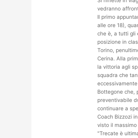
Si rimette in via
vedranno affront
Il primo appunta
alle ore 18), qu
che è, a tutti gl
posizione in clas
Torino, penultim
Cerina. Alla prim
la vittoria agli
squadra che tan
eccessivamente d
Bottegone che, p
preventivabile d
continuare a spe
Coach Bizzozi in
visto il massimo 
"Trecate è ultim