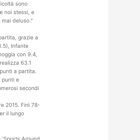
icoltà sono
e noi stessi, e
o mai deluso."
partita, grazie a
.5), Infante
moggia con 9.4,
realizza 63.1
punti a partita.
 punti e
numerosi secondi
e 2015. Finì 78-
er il lungo
e 'Sports Around