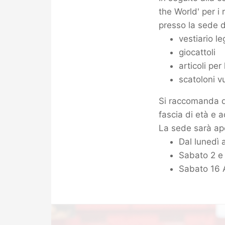
the World' per i 
presso la sede d
vestiario l
giocattoli
articoli per
scatoloni vu
Si raccomanda d
fascia di età e a
La sede sarà ape
Dal lunedì a
Sabato 2 e 
Sabato 16 A