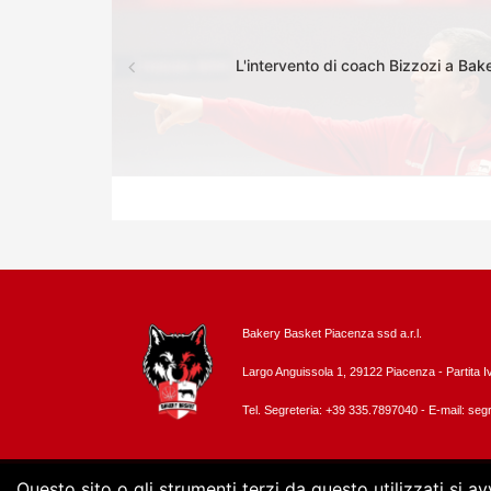
L'intervento di coach Bizzozi a Ba
Bakery Basket Piacenza ssd a.r.l.
Largo Anguissola 1, 29122 Piacenza -
Partita 
Tel. Segreteria: +39 335.7897040 - E-mail:
segr
Questo sito o gli strumenti terzi da questo utilizzati si a