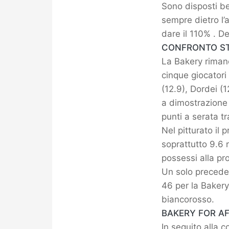
Sono disposti be
sempre dietro l’a
dare il 110% . D
CONFRONTO ST
La Bakery rimane 
cinque giocatori 
(12.9), Dordei (
a dimostrazione 
punti a serata tr
Nel pitturato il 
soprattutto 9.6 
possessi alla pr
Un solo preceden
46 per la Bakery 
biancorosso.
BAKERY FOR AF
In seguito alla 