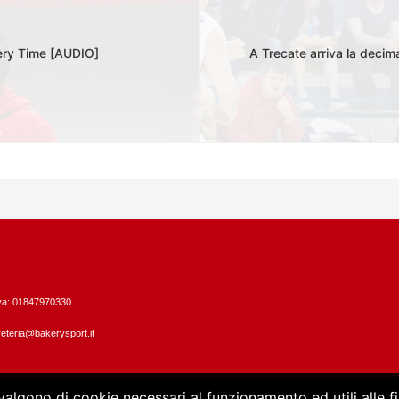
kery Time [AUDIO]
A Trecate arriva la decim
Iva: 01847970330
eteria@bakerysport.it
vvalgono di cookie necessari al funzionamento ed utili alle fin