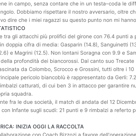
ne in campo, senza contare che in un testa–coda le diff
ngolo. Dobbiamo rispettare il nostro avversario, oltre ch
evo dire che i miei ragazzi su questo punto non mi hann
ATISTICO
tra gli attacchi più prolifici del girone con 76.4 punti a 
in doppia cifra di media: Gasparin (14.8), Sanguinetti (13
12.6) e Magrini (12.5). Non lontani Soragna con 9.9 e Sa
della profondità dei biancorossi. Dal canto suo Trecate 
ascinata da Colombo, Scrocco e Grossini, tutti oltre i 10 
principale pericolo biancoblù è rappresentato da Gerli: 7.2
rimbalzi catturati, di cui ben 3 in attacco per garantire 
opria squadra.
te fra le due società, il match di andata del 12 Dicembr
con Infante sugli scudi: 21 punti e 9 rimbalzi a referto p
RICA: INIZIA OGGI LA RACCOLTA
collaborazione con Coach Bizzozi a favore dell'operazion