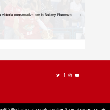
a vittoria consecutiva per la Bakery Piacenza
alità illustrate nella cookie policy. Se vuoi saperne di più