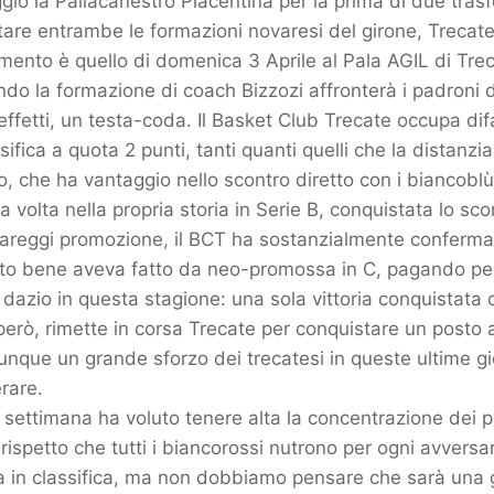
ggio la Pallacanestro Piacentina per la prima di due trasf
are entrambe le formazioni novaresi del girone, Trecate
mento è quello di domenica 3 Aprile al Pala AGIL di Trec
ando la formazione di coach Bizzozi affronterà i padroni d
i effetti, un testa-coda. Il Basket Club Trecate occupa difa
sifica a quota 2 punti, tanti quanti quelli che la distanz
o, che ha vantaggio nello scontro diretto con i biancobl
a volta nella propria storia in Serie B, conquistata lo sc
 spareggi promozione, il BCT ha sostanzialmente conferma
to bene aveva fatto da neo-promossa in C, pagando pe
azio in questa stagione: una sola vittoria conquistata 
erò, rimette in corsa Trecate per conquistare un posto a
unque un grande sforzo dei trecatesi in queste ultime g
rare.
 settimana ha voluto tenere alta la concentrazione dei pr
rispetto che tutti i biancorossi nutrono per ogni avversar
a in classifica, ma non dobbiamo pensare che sarà una 