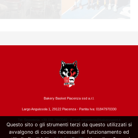
Bakery Basket Piacenza ssd a.r.l.
Largo Anguissola 1, 29122 Piacenza -
Partita Iva: 01847970330
Tel. Segreteria: +39 335.7897040 - E-mail:
segreteria@bakerysport.it
Questo sito o gli strumenti terzi da questo utilizzati si
avvalgono di cookie necessari al funzionamento ed