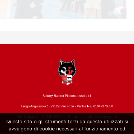
Bakery Basket Piacenza ssd a.r.l.
Largo Anguissola 1, 29122 Piacenza -
Partita Iva: 01847970330
Tel. Segreteria: +39 335.7897040 - E-mail:
segreteria@bakerysport.it
Questo sito o gli strumenti terzi da questo utilizzati si
avvalgono di cookie necessari al funzionamento ed