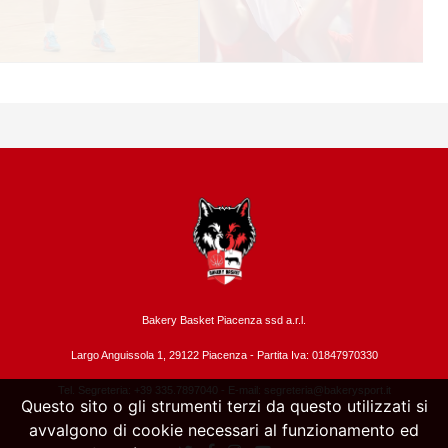
Bakery Basket Piacenza ssd a.r.l.
Largo Anguissola 1, 29122 Piacenza -
Partita Iva: 01847970330
Tel. Segreteria: +39 335.7897040 - E-mail:
segreteria@bakerysport.it
Questo sito o gli strumenti terzi da questo utilizzati si
avvalgono di cookie necessari al funzionamento ed