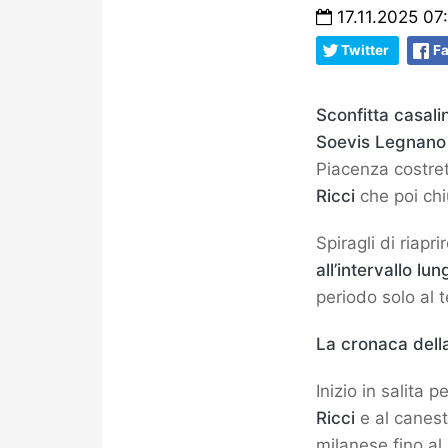
17.11.2025 07
Twitter
F
Sconfitta casal
Soevis Legnano
Piacenza costret
Ricci
che poi ch
Spiragli di riap
all’intervallo lu
periodo solo al 
La cronaca dell
Inizio in salita 
Ricci
e al canest
milanese fino al