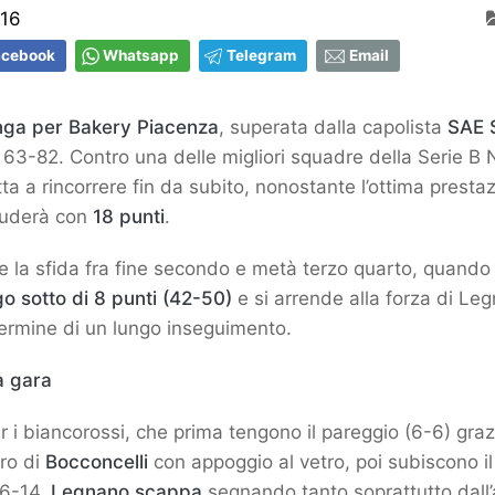
:16
acebook
Whatsapp
Telegram
Email
inga per Bakery Piacenza
, superata dalla capolista
SAE S
63-82. Contro una delle migliori squadre della Serie B 
ta a rincorrere fin da subito, nonostante l’ottima presta
iuderà con
18 punti
.
rire la sfida fra fine secondo e metà terzo quarto, quand
ngo sotto di 8 punti (42-50)
e si arrende alla forza di Leg
termine di un lungo inseguimento.
a gara
per i biancorossi, che prima tengono il pareggio (6-6) grazi
ro di
Bocconcelli
con appoggio al vetro, poi subiscono il
 6-14.
Legnano scappa
segnando tanto soprattutto dall’