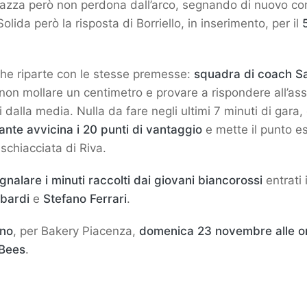
iazza però non perdona dall’arco, segnando di nuovo c
Solida però la risposta di Borriello, in inserimento, per il
che riparte con le stesse premesse:
squadra di coach S
non mollare un centimetro e provare a rispondere all’as
ri dalla media. Nulla da fare negli ultimi 7 minuti di gar
nte avvicina i 20 punti di vantaggio
e mette il punto e
schiacciata di Riva.
gnalare i minuti raccolti dai giovani biancorossi
entrati
bardi
e
Stefano Ferrari
.
gno
, per Bakery Piacenza,
domenica 23 novembre alle o
 Bees
.