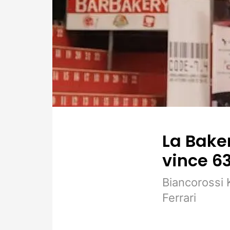
La Bake
vince 6
Biancorossi K
Ferrari