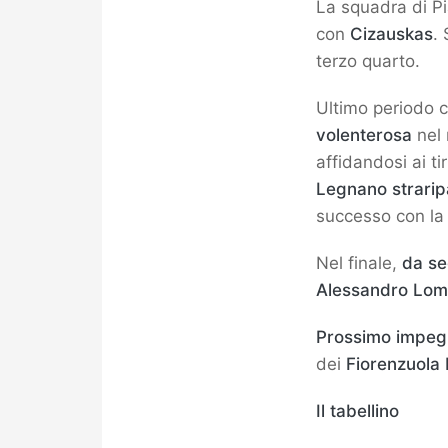
La squadra di P
con
Cizauskas
. 
terzo quarto.
Ultimo periodo 
volenterosa
nel 
affidandosi ai ti
Legnano straripa
successo con la 
Nel finale,
da se
Alessandro Lom
Prossimo impe
dei
Fiorenzuola
Il tabellino