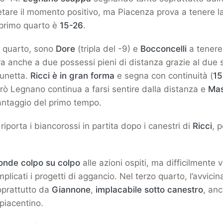
are il momento positivo, ma Piacenza prova a tenere la
 primo quarto è
15-26
.
o quarto, sono
Dore
(tripla del -9) e
Bocconcelli
a tenere
va anche a due possessi pieni di distanza grazie al due s
lunetta.
Ricci è in gran forma
e segna con continuità (
15
erò Legnano continua a farsi sentire dalla distanza e
Mas
ntaggio del primo tempo.
riporta i biancorossi in partita dopo i canestri di
Ricci
, p
onde colpo su colpo
alle azioni ospiti, ma difficilmente va
icati i progetti di aggancio. Nel terzo quarto, l’avvici
oprattutto da
Giannone
,
implacabile sotto canestro
, anc
piacentino.