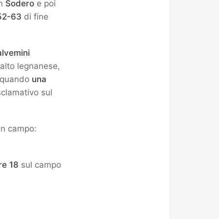
on
Sodero
e poi
52-63
di fine
alvemini
salto legnanese,
a, quando
una
sclamativo sul
 in campo:
re 18
sul campo