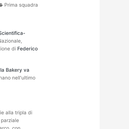
Prima squadra
cientifica-
Nazionale,
zione di
Federico
o
la Bakery va
nano nell'ultimo
e alla tripla di
 parziale
arco, con