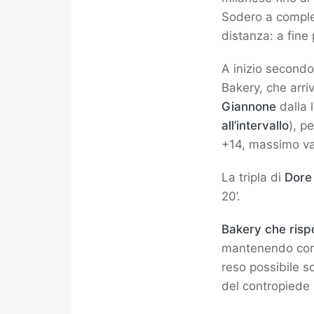
Sodero a complet
distanza: a fine
A inizio second
Bakery, che arri
Giannone
dalla 
all’intervallo
), p
+14, massimo va
La tripla di
Dore
20’.
Bakery che risp
mantenendo compl
reso possibile s
del contropiede 