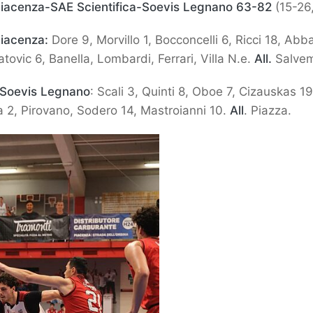
iacenza-SAE Scientifica-Soevis Legnano
63-82
(15-26
Piacenza:
Dore 9, Morvillo 1, Bocconcelli 6, Ricci 18, Abb
latovic 6, Banella, Lombardi, Ferrari, Villa N.e.
All.
Salvem
-Soevis Legnano
: Scali 3, Quinti 8, Oboe 7, Cizauskas 1
a 2, Pirovano, Sodero 14, Mastroianni 10.
All
. Piazza.