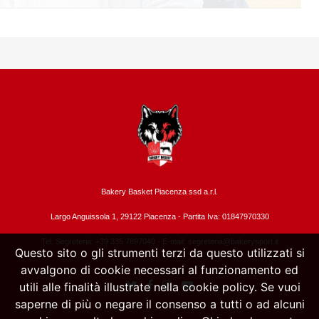
Bakery Basket Piacenza ssd a.r.l.
Largo Anguissola 1, 29122 Piacenza -
Partita Iva: 01847970330
Tel. Segreteria: +39 335.7897040 - E-mail:
segreteria@bakerysport.it
Questo sito o gli strumenti terzi da questo utilizzati si
avvalgono di cookie necessari al funzionamento ed
utili alle finalità illustrate nella cookie policy. Se vuoi
saperne di più o negare il consenso a tutti o ad alcuni