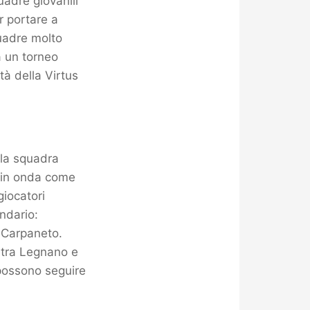
uadre giovanili
r portare a
quadre molto
 un torneo
tà della Virtus
lla squadra
, in onda come
giocatori
endario:
n Carpaneto.
5 tra Legnano e
 possono seguire