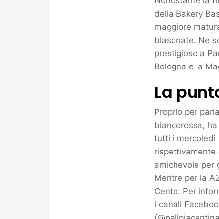
Nonostante la fi
della Bakery Bas
maggiore maturaz
blasonate. Ne s
prestigioso a Pa
Bologna e la Mag
La punt
Proprio per parl
biancorossa, ha 
tutti i mercoled
rispettivamente 
amichevole per g
Mentre per la A2
Cento. Per infor
i canali Faceboo
(@pallpiacentina