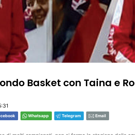
ondo Basket con Taina e R
5:31
acebook
Whatsapp
Telegram
Email