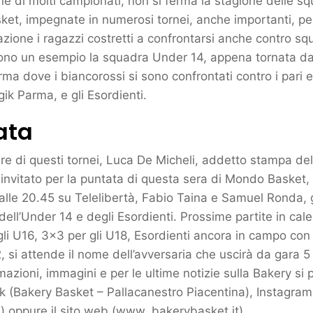
ne di molti campionati, non si ferma la stagione delle sq
ket, impegnate in numerosi tornei, anche importanti, pe
ione i ragazzi costretti a confrontarsi anche contro s
ono un esempio la squadra Under 14, appena tornata da
rma dove i biancorossi si sono confrontati contro i pari e
ik Parma, e gli Esordienti.
ata
are di questi tornei, Luca De Micheli, addetto stampa de
invitato per la puntata di questa sera di Mondo Basket
ì alle 20.45 su Telelibertà, Fabio Taina e Samuel Ronda, 
dell’Under 14 e degli Esordienti. Prossime partite in cal
li U16, 3x3 per gli U18, Esordienti ancora in campo co
, si attende il nome dell’avversaria che uscirà da gara 
mazioni, immagini e per le ultime notizie sulla Bakery si
k (Bakery Basket – Pallacanestro Piacentina), Instagram
) oppure il sito web (www. bakerybasket.it).