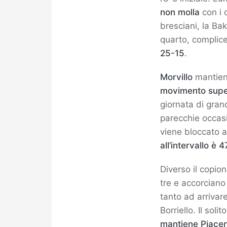
non molla
con i 
bresciani, la Ba
quarto, complice
25-15
.
Morvillo
mantiene
movimento supe
giornata di gra
parecchie occasi
viene bloccato 
all’intervallo è 
Diverso il copio
tre e accorciano 
tanto ad arrivar
Borriello. Il sol
mantiene Piacen