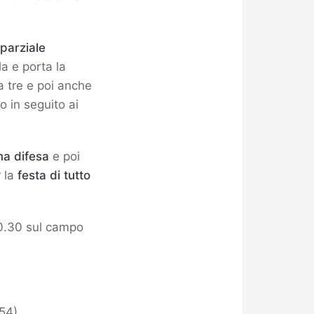
l parziale
a e porta la
 tre e poi anche
o in seguito ai
ma difesa
e poi
 la
festa di tutto
20.30 sul campo
54)