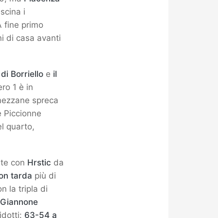
ascina i
A fine primo
i di casa avanti
 di Borriello
e
il
ro 1 è in
umezzane spreca
e Piccionne
l quarto,
olte con
Hrstic
da
on tarda
più di
 la tripla di
Giannone
idotti:
63-54 a