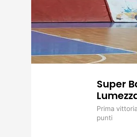
Super Ba
Lumezza
Prima vittori
punti