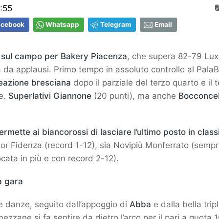
:55
acebook
Whatsapp
Telegram
Email
 sul campo per Bakery Piacenza
, che supera 82-79 L
 da applausi. Primo tempo in assoluto controllo al PalaB
reazione bresciana
dopo il parziale del terzo quarto e il 
le.
Superlativi Giannone
(20 punti), ma anche
Bocconcel
mette ai biancorossi di lasciare l’ultimo posto in class
gor Fidenza (record 1-12), sia Novipiù Monferrato (sempr
cata in più e con record 2-12).
a gara
e danze, seguito dall’appoggio di
Abba
e dalla bella trip
umezzane si fa sentire da dietro l’arco per il pari a quota