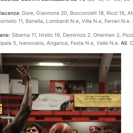
Piacenza:
Dore, Giannone 20, Bocconcelli 18, Ricci 16, A
Borriello 11, Banella, Lombardi N.e, Villa N.e, Ferrari N.e.
ane:
Siberna 11, Hrstic 19, Deminicis 2, Ohenhen 2, Picc
Sipala 5, Ivanovskis, Angarica, Festa N.e, Valle N.e.
All
. 