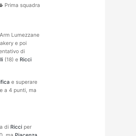
Prima squadra
uxArm Lumezzane
akery e poi
tentativo di
li
(18) e
Ricci
ifica
e superare
e a 4 punti, ma
la di
Ricci
per
 10, ma
Piacenza