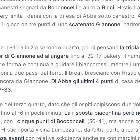
canestri segnati da
Bocconcelli
e ancora
Ricci
. Hrstic tr
kery limita i danni con la difesa di Abba sotto canestro. 
 il gioco da tre punti di uno
scatenato
Giannone
, padron
 il +10 a inizio secondo quarto, poi ci pensano
la tripla
r di Giannone
ad allungare
fino al 32-17 Bakery. Il nume
nde forma e continua a guidare i biancorossi, mentre L
oni a due passi dal ferro. Il break bresciano con Hrstic 
ancora da Giannone.
Di Abba gli ultimi 4 punti
di casa de
47-33
.
ne del terzo quarto, dato che gli ospiti colpiscono due v
fino al -6 in pochi minuti.
La risposta piacentina però n
e, con i
cinque punti di Bocconcelli
(50-41), ma anche con
ito Hrstic riporta vicina Lumezzane, dall’altra parte ancora
za avanti
con relativa scioltezza anche se con margini r