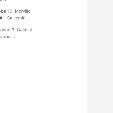
bba 10, Morvillo
All
. Salvemini.
ionne 9, Galassi
Ciarpella.