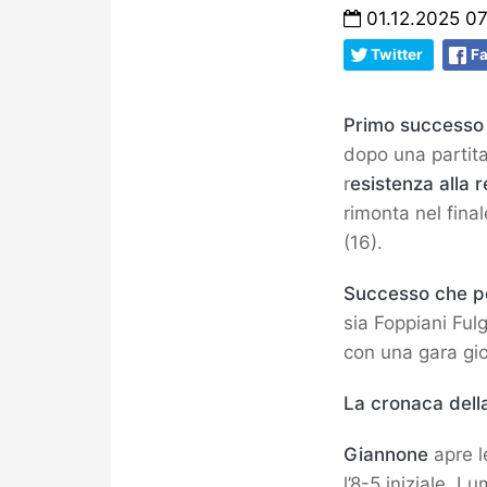
01.12.2025 07
Twitter
F
Primo successo
dopo una partita
r
esistenza alla 
rimonta nel fina
(16).
Successo che per
sia Foppiani Ful
con una gara gio
La cronaca dell
Giannone
apre l
l’8-5 iniziale. L