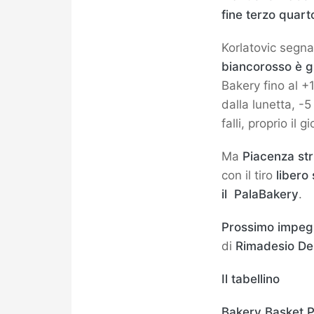
fine terzo quart
Korlatovic segna
biancorosso è g
Bakery fino al +
dalla lunetta, -5
falli, proprio il
Ma
Piacenza str
con il tiro
libero
il PalaBakery
.
Prossimo impeg
di
Rimadesio De
Il tabellino
Bakery Basket