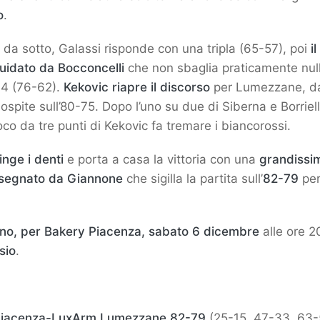
o
.
 da sotto, Galassi risponde con una tripla (65-57), poi
i
uidato da Bocconcelli
che non sbaglia praticamente null
14 (76-62).
Kekovic riapre il discorso
per Lumezzane, da
 ospite sull’80-75. Dopo l’uno su due di Siberna e Borriell
 gioco da tre punti di Kekovic fa tremare i biancorossi.
inge i denti
e porta a casa la vittoria con una
grandissi
 segnato da Giannone
che sigilla la partita sull’
82-79
per
no, per Bakery Piacenza, sabato 6 dicembre
alle ore 
sio
.
 Piacenza-LuxArm Lumezzane 82-79
(25-15, 47-33, 63-