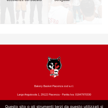
Bakery Basket Piacenza ssd a.r.l.
Largo Anguissola 1, 29122 Piacenza -
Partita Iva: 01847970330
Tel. Segreteria: +39 335.7897040 - E-mail:
segreteria@bakerysport.it
Questo sito o gli strumenti terzi da questo utilizzati si