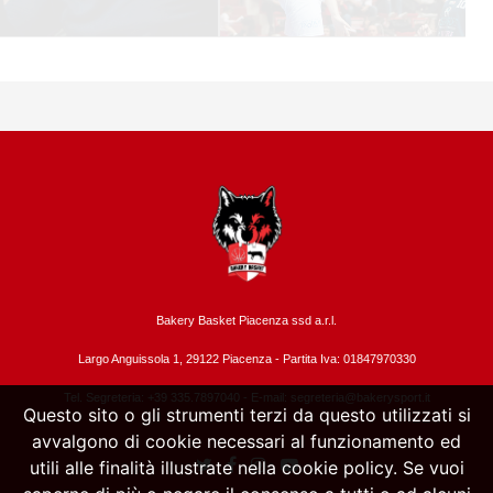
Bakery Basket Piacenza ssd a.r.l.
Largo Anguissola 1, 29122 Piacenza -
Partita Iva: 01847970330
Tel. Segreteria: +39 335.7897040 - E-mail:
segreteria@bakerysport.it
Questo sito o gli strumenti terzi da questo utilizzati si
avvalgono di cookie necessari al funzionamento ed
utili alle finalità illustrate nella cookie policy. Se vuoi