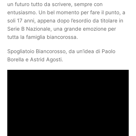
un futuro tutto da scrivere, sempre con
entusiasmo. Un bel momento per fare il punto, a
soli 17 anni, appena dopo l’esordio da titolare in
Serie B Nazionale, una grande emozione per
tutta la famiglia biancorossa.
Spogliatoio Biancorosso, da un’idea di Paolo
Borella e Astrid Agosti.