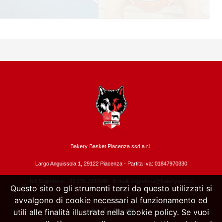
Bakery Basket Piacenza ssd a.r.l.
Largo Anguissola 1, 29122 Piacenza -
Partita Iva: 01847970330
Tel. Segreteria: +39 335.7897040 - E-mail:
segreteria@bakerysport.it
Questo sito o gli strumenti terzi da questo utilizzati si
avvalgono di cookie necessari al funzionamento ed
utili alle finalità illustrate nella cookie policy. Se vuoi