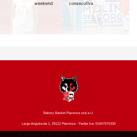
weekend
consecutiva
Bakery Basket Piacenza ssd a.r.l.
Largo Anguissola 1, 29122 Piacenza -
Partita Iva: 01847970330
Tel. Segreteria: +39 335.7897040 - E-mail:
segreteria@bakerysport.it