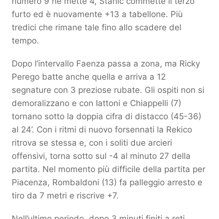
numero 9 ne mette 4, Stanic commette il terzo
furto ed è nuovamente +13 a tabellone. Più
tredici che rimane tale fino allo scadere del
tempo.
Dopo l’intervallo Faenza passa a zona, ma Ricky
Perego batte anche quella e arriva a 12
segnature con 3 preziose rubate. Gli ospiti non si
demoralizzano e con Iattoni e Chiappelli (7)
tornano sotto la doppia cifra di distacco (45-36)
al 24’. Con i ritmi di nuovo forsennati la Rekico
ritrova se stessa e, con i soliti due arcieri
offensivi, torna sotto sul -4 al minuto 27 della
partita. Nel momento più difficile della partita per
Piacenza, Rombaldoni (13) fa palleggio arresto e
tiro da 7 metri e riscrive +7.
Nell’ultimo periodo, dopo 3 minuti finiti a reti