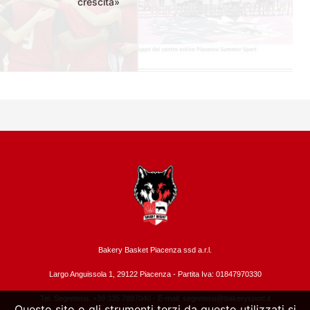
crescita»
Bakery Basket Piacenza ssd a.r.l.
Largo Anguissola 1, 29122 Piacenza -
Partita Iva: 01847970330
Tel. Segreteria: +39 335.7897040 - E-mail:
segreteria@bakerysport.it
Questo sito o gli strumenti terzi da questo utilizzati si