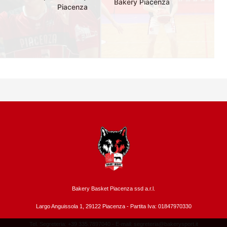
Bakery Piacenza
Piacenza
Bakery Basket Piacenza ssd a.r.l.
Largo Anguissola 1, 29122 Piacenza -
Partita Iva: 01847970330
Tel. Segreteria: +39 335.7897040 - E-mail:
segreteria@bakerysport.it