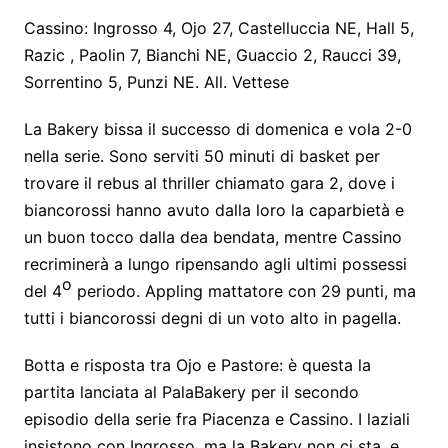
Cassino: Ingrosso 4, Ojo 27, Castelluccia NE, Hall 5,
Razic , Paolin 7, Bianchi NE, Guaccio 2, Raucci 39,
Sorrentino 5, Punzi NE. All. Vettese
La Bakery bissa il successo di domenica e vola 2-0
nella serie. Sono serviti 50 minuti di basket per
trovare il rebus al thriller chiamato gara 2, dove i
biancorossi hanno avuto dalla loro la caparbietà e
un buon tocco dalla dea bendata, mentre Cassino
recriminerà a lungo ripensando agli ultimi possessi
o
del 4
periodo. Appling mattatore con 29 punti, ma
tutti i biancorossi degni di un voto alto in pagella.
Botta e risposta tra Ojo e Pastore: è questa la
partita lanciata al PalaBakery per il secondo
episodio della serie fra Piacenza e Cassino. I laziali
insistono con Ingrosso, ma la Bakery non ci sta, e