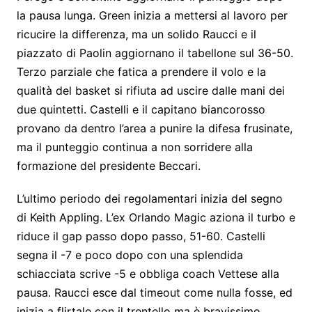
la pausa lunga. Green inizia a mettersi al lavoro per
ricucire l
a differenza
, ma un solido Raucci e il
piazzato di Paolin aggiornano il tabellone sul 36-50.
Terzo parziale che fatica a prendere il volo e
la
qualità del basket
si rifiuta ad uscire dalle mani dei
due quintetti. Castelli e il capitano biancorosso
provano da dentro l’area a punire la difesa frusinate,
ma il punteggio continua a non sorridere alla
formazione del presidente Beccari.
L’ultimo periodo dei
regolamentari
inizia del segno
di Keith Appling. L’ex Orlando Magic aziona il turbo e
riduce il gap passo dopo passo, 51-60. Castelli
segna il -7 e poco dopo con una splendida
schiacciata scrive -5 e obbliga coach Vettese alla
pausa. Raucci esce dal
timeout
come nulla fosse, ed
inizia a flirtale con il trentello ma è bravissimo