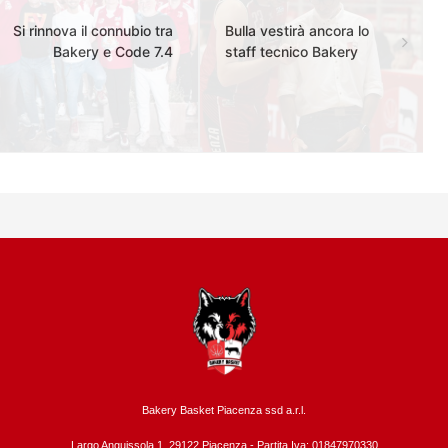
Si rinnova il connubio tra
Bulla vestirà ancora lo
Bakery e Code 7.4
staff tecnico Bakery
Bakery Basket Piacenza ssd a.r.l.
Largo Anguissola 1, 29122 Piacenza -
Partita Iva: 01847970330