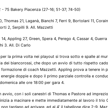
- 75 Bakery Piacenza (27-16; 51-37; 74-50)
, Thomas 21, Laganà, Bianchi 7, Ferri 9, Bortolani 11, Corain
orti 2, Serpilli 9. All. Mazzetti
i 14, Appling 27, Green, Spera 4, Perego 4, Cassar 4, Guerra 
i 3. All. Di Carlo
per la prima volta nei playout si trova sotto e spalle al mu
a dei biancorossi, che dopo un avvio di tutto rispetto cado
la formazione di coach Mazzetti. Appling prova a tenere in pi
energie doppie e dopo il primo parziale controlla e conduce
omenica alle ore 18:00 per gara 4.
n avvio, con i soli canestri di Thomas e Pastore ad impreziosi
inizia a macinare e mette immediatamente al lavoro il trio 
ti non tardano ad arrivare, ed al 4’ il tabellone dice 2-9. Ma