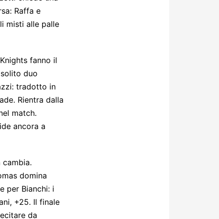
sa: Raffa e
 misti alle palle
Knights fanno il
 solito duo
zzi: tradotto in
de. Rientra dalla
nel match.
ride ancora a
n cambia.
Thomas domina
e per Bianchi: i
, +25. Il finale
recitare da