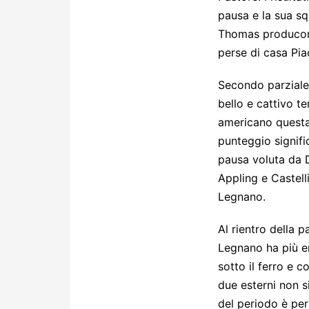
pausa e la sua s
Thomas producono 
perse di casa Pi
Secondo parziale 
bello e cattivo t
americano questa 
punteggio signifi
pausa voluta da D
Appling e Castelli
Legnano.
Al rientro della 
Legnano ha più en
sotto il ferro e c
due esterni non s
del periodo è per