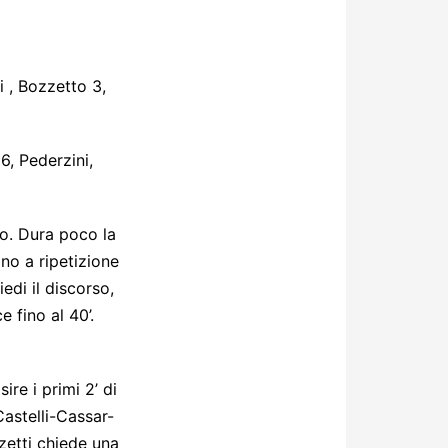
i , Bozzetto 3,
6, Pederzini,
ro. Dura poco la
no a ripetizione
edi il discorso,
 fino al 40’.
re i primi 2’ di
Castelli-Cassar-
zzetti chiede una