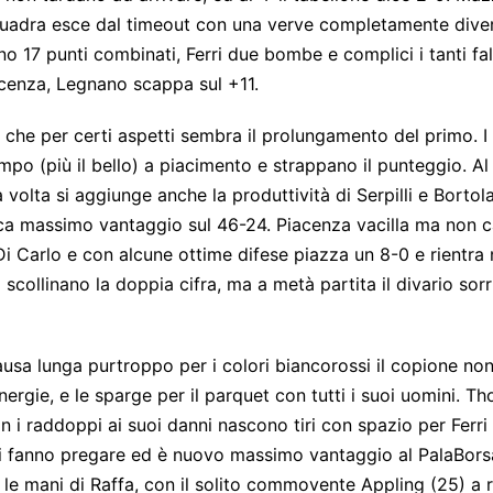
quadra esce dal timeout con una verve completamente diver
17 punti combinati, Ferri due bombe e complici i tanti falli
acenza, Legnano scappa sul +11.
che per certi aspetti sembra il prolungamento del primo. I 
empo (più il bello) a piacimento e strappano il punteggio. Al
volta si aggiunge anche la produttività di Serpilli e Bortola
ca massimo vantaggio sul 46-24. Piacenza vacilla ma non ca
i Carlo e con alcune ottime difese piazza un 8-0 e rientra 
 scollinano la doppia cifra, ma a metà partita il divario sor
pausa lunga purtroppo per i colori biancorossi il copione no
ergie, e le sparge per il parquet con tutti i suoi uomini. 
on i raddoppi ai suoi danni nascono tiri con spazio per Ferri 
i fanno pregare ed è nuovo massimo vantaggio al PalaBorsani
 le mani di Raffa, con il solito commovente Appling (25) a 