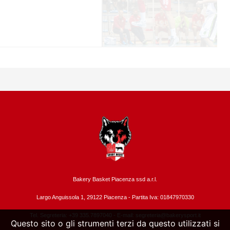
Bakery Basket Piacenza ssd a.r.l.
Largo Anguissola 1, 29122 Piacenza -
Partita Iva: 01847970330
Tel. Segreteria: +39 335.7897040 - E-mail:
segreteria@bakerysport.it
Questo sito o gli strumenti terzi da questo utilizzati si