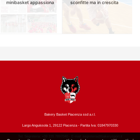
minibasket appassiona
sconfitte ma in crescita
Bakery Basket Piacenza ssd a.r.l.
Largo Anguissola 1, 29122 Piacenza -
Partita Iva: 01847970330
Tel. Segreteria: +39 335.7897040 - E-mail:
segreteria@bakerysport.it