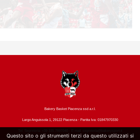
Bakery Basket Piacenza ssd a.r.l.
Largo Anguissola 1, 29122 Piacenza -
Partita Iva: 01847970330
Tel. Segreteria: +39 335.7897040 - E-mail:
segreteria@bakerysport.it
Questo sito o gli strumenti terzi da questo utilizzati si